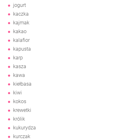
jogurt
kaczka
kajmak
kakao
kalafior
kapusta
karp
kasza
kawa
kiełbasa
kiwi
kokos
krewetki
królik
kukurydza
kurczak