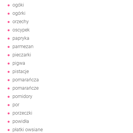
ogóki
ogórki
orzechy
oscypek
papryka
parmezan
pieczarki
pigwa
pistacje
pomarańcza
pomarańcze
pomidory
por
porzeczki
powidła
płatki owsiane