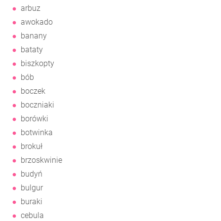
arbuz
awokado
banany
bataty
biszkopty
bób
boczek
boczniaki
borówki
botwinka
brokuł
brzoskwinie
budyń
bulgur
buraki
cebula