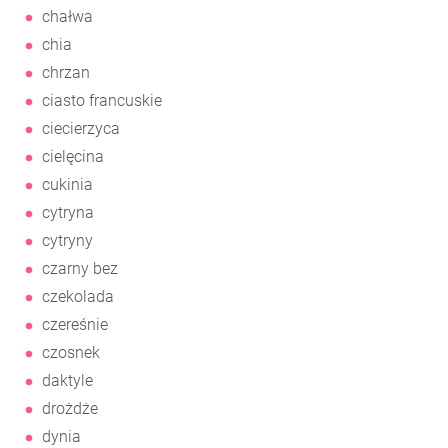
chałwa
chia
chrzan
ciasto francuskie
ciecierzyca
cielęcina
cukinia
cytryna
cytryny
czarny bez
czekolada
czereśnie
czosnek
daktyle
drożdże
dynia