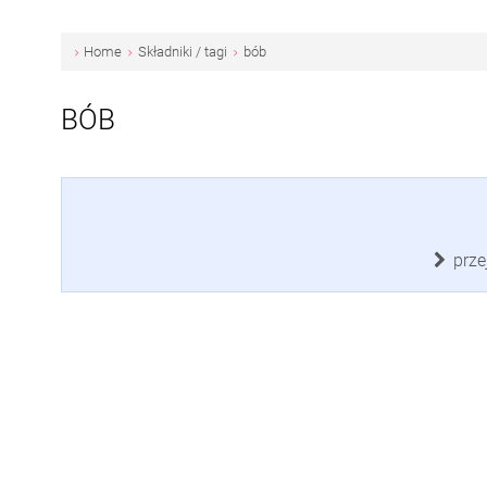
Home
Składniki / tagi
bób
BÓB
prze