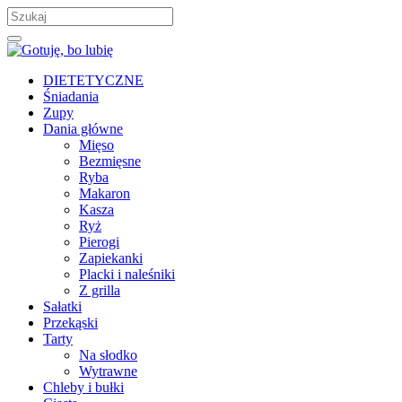
DIETETYCZNE
Śniadania
Zupy
Dania główne
Mięso
Bezmięsne
Ryba
Makaron
Kasza
Ryż
Pierogi
Zapiekanki
Placki i naleśniki
Z grilla
Sałatki
Przekąski
Tarty
Na słodko
Wytrawne
Chleby i bułki