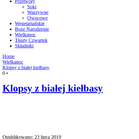
Przetwory
Soki
Warzywne
Owocowe
Wegetariańskie
Boże Narodzenie
Wielkanoc
Tłusty Czwartek
Składniki
Home
Wielkanoc
Klopsy z białej kiełbasy
0
•
Klopsy z białej kiełbasy
Opublikowano: 23 lipca 2019