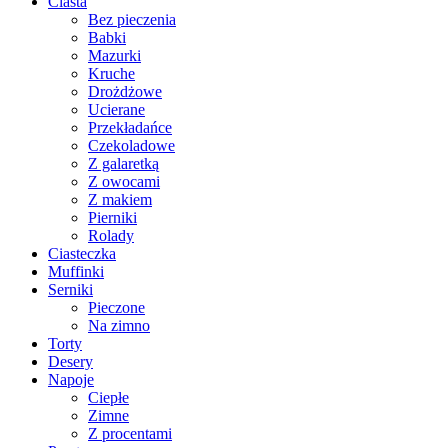
Ciasta
Bez pieczenia
Babki
Mazurki
Kruche
Drożdżowe
Ucierane
Przekładańce
Czekoladowe
Z galaretką
Z owocami
Z makiem
Pierniki
Rolady
Ciasteczka
Muffinki
Serniki
Pieczone
Na zimno
Torty
Desery
Napoje
Ciepłe
Zimne
Z procentami